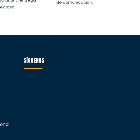
gurar una entrega
de comunicación.
exitosa.
SÍGUENOS
ional