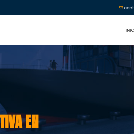
cont
INI
TIVA EN